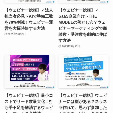
【ウェビナー総括】＜法人
【ウェビナー総括】＜
担当者必見＞AIで準備工数
SaaS企業向け＞THE
を70%削減！ウェビナー運
MODELの落とし穴？ウェ
営を大幅時短する方法
ビナーマーケティングで商
談数・受注数を劇的に伸ば
2025年5月30日
す方法
2025年5月30日
【ウェビナー総括】最小コ
【ウェビナー総括】ウェビ
ストでリード数最大化！打
ナーには型がある？スラス
ち手不足を解消するウェビ
ラ作れて、思わず参加した