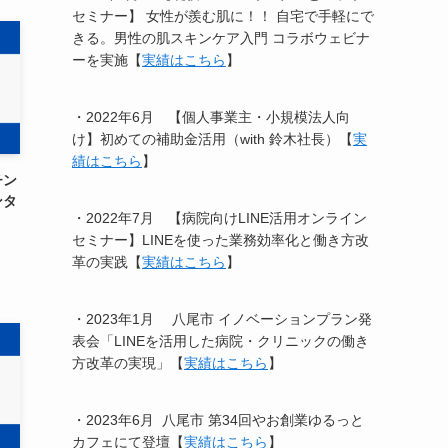
セミナー】 女性が羨む肌に！！ 自宅で手軽にで
きる。男性の肌スキンケア入門 コラボウェビナ
ーを実施【
実績はこちら
】
・2022年6月 【個人事業主・小規模法人向
け】初めての補助金活用（with 鈴木社長）【
実
績はこちら
】
チン
ンタ
・2022年7月 【病院向けLINE活用オンライン
セミナー】LINEを使った業務効率化と働き方改
革の実践【
実績はこちら
】
・2023年1月 八尾市 イノベーションプラン発
表会「LINEを活用した病院・クリニックの働き
方改革の実現」【
実績はこちら
】
・2023年6月 八尾市 第34回やお創業ゆるっと
カフェにて登壇【
実績はこちら
】